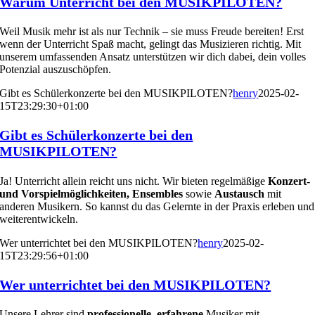
Warum Unterricht bei den MUSIKPILOTEN?
Weil Musik mehr ist als nur Technik – sie muss Freude bereiten! Erst
wenn der Unterricht Spaß macht, gelingt das Musizieren richtig. Mit
unserem umfassenden Ansatz unterstützen wir dich dabei, dein volles
Potenzial auszuschöpfen.
Gibt es Schülerkonzerte bei den MUSIKPILOTEN?
henry
2025-02-
15T23:29:30+01:00
Gibt es Schülerkonzerte bei den
MUSIKPILOTEN?
Ja! Unterricht allein reicht uns nicht. Wir bieten regelmäßige
Konzert-
und Vorspielmöglichkeiten, Ensembles
sowie
Austausch
mit
anderen Musikern. So kannst du das Gelernte in der Praxis erleben und
weiterentwickeln.
Wer unterrichtet bei den MUSIKPILOTEN?
henry
2025-02-
15T23:29:56+01:00
Wer unterrichtet bei den MUSIKPILOTEN?
Unsere Lehrer sind
professionelle, erfahrene
Musiker mit