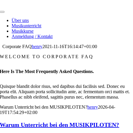
Skip
to
Toggle
content
Navigation
Über uns
Musikunterricht
Musikkurse
Anmeldung / Kontakt
Corporate FAQ
henry
2021-11-16T16:14:47+01:00
WELCOME TO CORPORATE FAQ
Here Is The Most Frequently Asked Questions.
Quisque blandit dolor risus, sed dapibus dui facilisis sed. Donec eu
porta elit. Aliquam porta sollicitudin ante, ac fermentum orci mattis et.
Phasellus ac nibh eleifend, sagittis purus nec, elementum massa.
Warum Unterricht bei den MUSIKPILOTEN?
henry
2026-04-
19T17:54:29+02:00
Warum Unterricht bei den MUSIKPILOTEN?