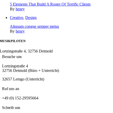
5 Elements That Build A Roster Of Terrific Clients
By
henry
Creative
,
Design
Aliquam congue semper metus
By
henry
MUSIKPILOTEN
Lortzingstraße 4, 32756 Detmold
Besuche uns
Lortzingstraße 4
32756 Detmold (Büro + Unterricht)
32657 Lemgo (Unterricht)
Ruf uns an
+49 (0) 152-29595664
Schreib uns